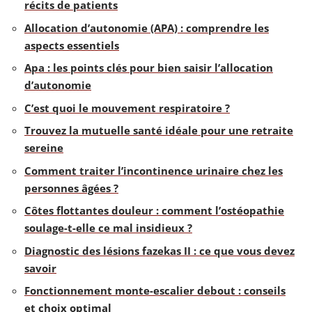
récits de patients
Allocation d’autonomie (APA) : comprendre les
aspects essentiels
Apa : les points clés pour bien saisir l’allocation
d’autonomie
C’est quoi le mouvement respiratoire ?
Trouvez la mutuelle santé idéale pour une retraite
sereine
Comment traiter l’incontinence urinaire chez les
personnes âgées ?
Côtes flottantes douleur : comment l’ostéopathie
soulage-t-elle ce mal insidieux ?
Diagnostic des lésions fazekas II : ce que vous devez
savoir
Fonctionnement monte-escalier debout : conseils
et choix optimal