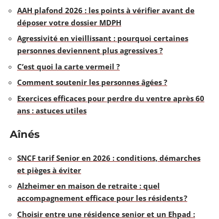
AAH plafond 2026 : les points à vérifier avant de
déposer votre dossier MDPH
Agressivité en vieillissant : pourquoi certaines
personnes deviennent plus agressives ?
C’est quoi la carte vermeil ?
Comment soutenir les personnes âgées ?
Exercices efficaces pour perdre du ventre après 60
ans : astuces utiles
Aînés
SNCF tarif Senior en 2026 : conditions, démarches
et pièges à éviter
Alzheimer en maison de retraite : quel
accompagnement efficace pour les résidents ?
Choisir entre une résidence senior et un Ehpad :