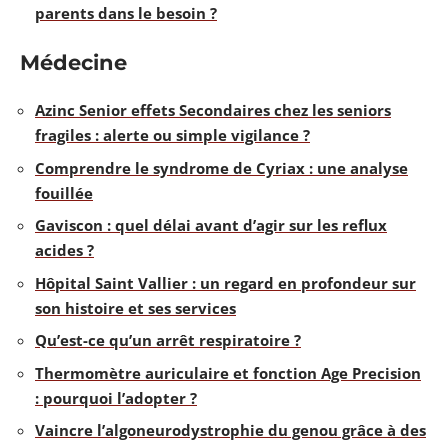
parents dans le besoin ?
Médecine
Azinc Senior effets Secondaires chez les seniors
fragiles : alerte ou simple vigilance ?
Comprendre le syndrome de Cyriax : une analyse
fouillée
Gaviscon : quel délai avant d’agir sur les reflux
acides ?
Hôpital Saint Vallier : un regard en profondeur sur
son histoire et ses services
Qu’est-ce qu’un arrêt respiratoire ?
Thermomètre auriculaire et fonction Age Precision
: pourquoi l’adopter ?
Vaincre l’algoneurodystrophie du genou grâce à des