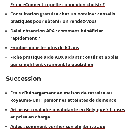
FranceConnect : quelle connexion choisir ?
Consultation gratuite chez un notaire : conseils
pratiques pour obtenir un rendez-vous
Délai obtention APA : comment bénéficier
rapidement ?
Emplois pour les plus de 60 ans
Fiche pratique aide AUX aidants : outils et applis
qui simplifient vraiment le quotidien
Succession
Frais d’hébergement en maison de retraite au
Royaume-Uni : personnes atteintes de démence
Arthrose : maladie invalidante en Belgique ? Causes
et prise en charge
Aides : comment vérifier son éligibilité aux