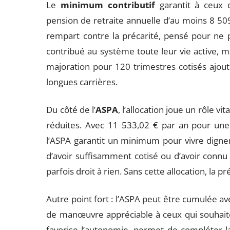
Le
minimum contributif
garantit à ceux 
pension de retraite annuelle d’au moins 8 50
rempart contre la précarité, pensé pour ne p
contribué au système toute leur vie active, ma
majoration pour 120 trimestres cotisés ajou
longues carrières.
Du côté de l’
ASPA
, l’allocation joue un rôle vi
réduites. Avec 11 533,02 € par an pour une
l’ASPA garantit un minimum pour vivre dignem
d’avoir suffisamment cotisé ou d’avoir connu
parfois droit à rien. Sans cette allocation, la p
Autre point fort : l’ASPA peut être cumulée a
de manœuvre appréciable à ceux qui souhaiten
favorise l’autonomie, permet de compléter la 