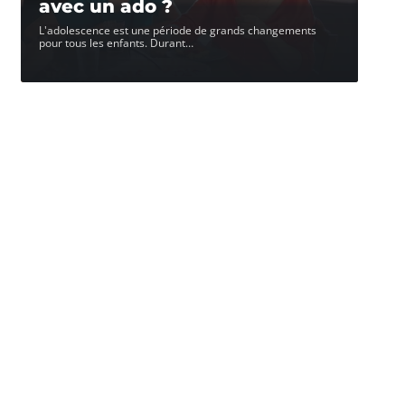
avec un ado ?
L'adolescence est une période de grands changements
pour tous les enfants. Durant
…