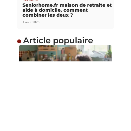
Seniorhome.fr maison de retraite et
aide à domicile, comment
combiner les deux ?
1 août 2026
Article populaire
FAMILLE
Comment gérer les
relations avec un ado ?
L'adolescence est une période de grands
changements pour tous les enfants. Durant
…
Contact
Mentions Légales
Sitemap