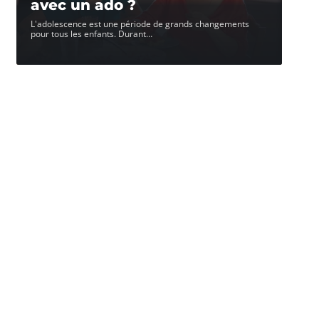
avec un ado ?
L'adolescence est une période de grands changements
pour tous les enfants. Durant
…