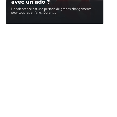
avec un ado ?
L'adolescence est une période de grands changements
pour tous les enfants. Durant
…